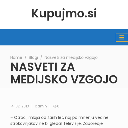
Kupujmo.si
Home
∕
Blogi
∕
Nasveti za medijsko vzgojo
NASVETI ZA
MEDIJSKO VZGOJO
14. 02. 2013
admin
0
– Otroci, mlajši od štirih let, naj po mnenju večine
strokovnjakov ne bi gledali televizije. Zaporedje