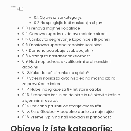
Objave iz iste kategorije:
Ne spreglejte tudi naslednjih objav:
Prenova majhne kopalnice
Cenovno ugodna izdelava spletne strani
Učinkovito segrevanje kopalnice z IR paneli
Enostavna uporaba robotske kosilnice
Domeno potrebuje vsak podjetnik
Razlogi za nastanek anksioznosti
Nad neplodnost s kvalitetnimi prehranskimi
dopolnili
Kako doseči stranke na spletu?
Strešni nosilci za avto niso edina možna izbira
za prevažanje koles
Hubelino igrače za 8+ let stare otroke
Z robotsko kosilnico do hitre in učinkovite košnje
z izjemnimi rezultati
Previdno pri izbiri odstranjevalcev ličil
Skiro Globber – popolno darilo za najmlajše
Vreme: Vpliv na naš vsakdan in prihodnost
Objave iz iste kategorije: