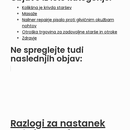
Kolikšna je krivda staršev
Masaže
Nailner repairje pisalo proti glivičnim okužbam
nohtov
Otroška trgovina za zadovoljne starše in otroke
Zdravje
Ne spreglejte tudi
naslednjih objav:
Razlogi za nastanek