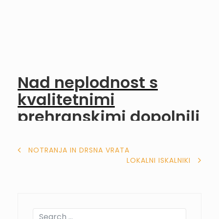
Nad neplodnost s
kvalitetnimi
prehranskimi dopolnili
NAVIGACIJA
NOTRANJA IN DRSNA VRATA
LOKALNI ISKALNIKI
PRISPEVKA