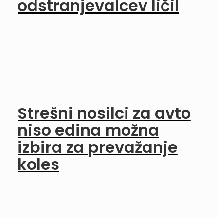
odstranjevalcev ličil
Strešni nosilci za avto
niso edina možna
izbira za prevažanje
koles