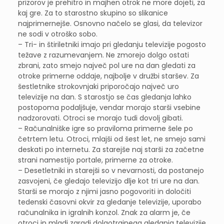
prizorov je prehitro in majhen otrok ne more dojeti, za
kaj gre. Za to starostno skupino so slikanice
najprimernejše. Osnovno načelo se glasi, da televizor
ne sodi v otroško sobo.
– Tri- in štiriletniki imajo pri gledanju televizije pogosto
težave z razumevanjem. Ne zmorejo dolgo ostati
zbrani, zato smejo največ pol ure na dan gledati za
otroke primerne oddaje, najbolje v družbi staršev. Za
šestletnike strokovnjaki priporočajo največ uro
televizije na dan. S starostjo se čas gledanja lahko
postopoma podaljšuje, vendar morajo starši vsebine
nadzorovati. Otroci se morajo tudi dovolj gibati.
– Računalniške igre so praviloma primerne šele po
četrtem letu. Otroci, mlajši od šest let, ne smejo sami
deskati po internetu. Za starejše naj starši za začetne
strani namestijo portale, primerne za otroke.
– Desetletniki in starejši so v nevarnosti, da postanejo
zasvojeni, če gledajo televizijo dlje kot tri ure na dan.
Starši se morajo z njimi jasno pogovoriti in določiti
tedenski časovni okvir za gledanje televizije, uporabo
računalnika in igralnih konzol. Znak za alarm je, če
otroci in mladi zaradi dolgotrajnega gledanja televizije