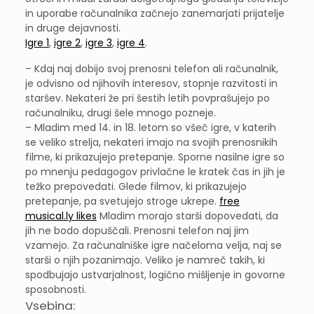
in uporabe računalnika začnejo zanemarjati prijatelje
in druge dejavnosti.
Igre 1
,
igre 2
,
igre 3
,
igre 4
.
– Kdaj naj dobijo svoj prenosni telefon ali računalnik,
je odvisno od njihovih interesov, stopnje razvitosti in
staršev. Nekateri že pri šestih letih povprašujejo po
računalniku, drugi šele mnogo pozneje.
– Mladim med 14. in 18. letom so všeč igre, v katerih
se veliko strelja, nekateri imajo na svojih prenosnikih
filme, ki prikazujejo pretepanje. Sporne nasilne igre so
po mnenju pedagogov privlačne le kratek čas in jih je
težko prepovedati. Glede filmov, ki prikazujejo
pretepanje, pa svetujejo stroge ukrepe.
free
musical.ly likes
Mladim morajo starši dopovedati, da
jih ne bodo dopuščali. Prenosni telefon naj jim
vzamejo. Za računalniške igre načeloma velja, naj se
starši o njih pozanimajo. Veliko je namreč takih, ki
spodbujajo ustvarjalnost, logično mišljenje in govorne
sposobnosti.
Vsebina: