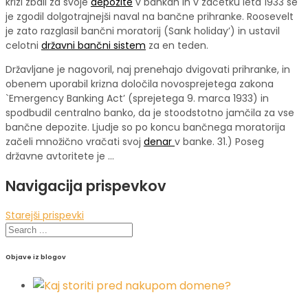
krizi zbali za svoje
depozite
v bankah in v začetku leta 1933 se
je zgodil dolgotraj­nejši naval na bančne prihranke. Roosevelt
je zato razglasil bančni mora­torij (Sank holiday’) in ustavil
celotni
državni bančni sistem
za en teden.
Državljane je nagovoril, naj prenehajo dvigovati prihranke, in
obenem uporabil krizna določila novosprejetega zakona
`Emergency Banking Act’ (sprejetega 9. marca 1933) in
spodbudil centralno banko, da je stoodsto­tno jamčila za vse
bančne depozite. Ljudje so po koncu bančnega mora­torija
začeli množično vračati svoj
denar
v banke. 31.) Poseg
državne avto­ritete je …
Navigacija prispevkov
Starejši prispevki
Objave iz blogov