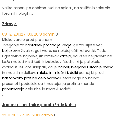
Veliko mnenj pa dobimo tudi na spletu, na različnih spletnih
forumih, blogih …
Zdravje
09. 12. 2013
27. 09. 2019
admin
0
Mleko varuje pred protinom
Tveganje za n
astanek protina je večje
, če zaužijete več
beljakovin
živalskega izvora, so nekdaj učili zdravniki. Toda
ugotovitve najnovejših raziskav
kažejo
, da vseh beljakovin ne
kaže metati v isti koš. Iz izsledkov študije, ki je potekala
dvanajst let, gre sklepati, da je
najbolj tvegano uživanje mesa
in mesnih izdelkov,
mleko in mlečni izdelki
pa naj bi pred
nastankom protina celo varovali
. Marsikoga bo najbrž
presenetil podatek, da k nastajanju protina menda
pripomorejo
celo ribe in morski sadeži.
…
Japonski umetnik v podobi Fride Kahlo
22. 11. 2013
27. 09. 2019
admin
0