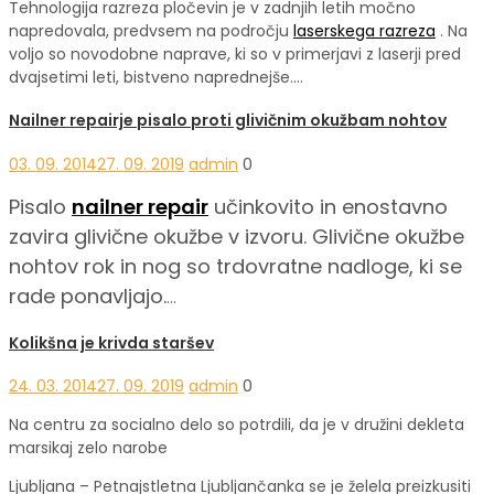
Tehnologija razreza pločevin je v zadnjih letih močno
napredovala, predvsem na področju
laserskega razreza
. Na
voljo so novodobne naprave, ki so v primerjavi z laserji pred
dvajsetimi leti, bistveno naprednejše.…
Nailner repairje pisalo proti glivičnim okužbam nohtov
03. 09. 2014
27. 09. 2019
admin
0
Pisalo
nailner repair
učinkovito in enostavno
zavira glivične okužbe v izvoru. Glivične okužbe
nohtov rok in nog so trdovratne nadloge, ki se
rade ponavljajo.
…
Kolikšna je krivda staršev
24. 03. 2014
27. 09. 2019
admin
0
Na centru za socialno delo so potrdili, da je v družini dekleta
marsikaj zelo narobe
Ljubljana – Petnajstletna Ljubljančanka se je želela preizkusiti