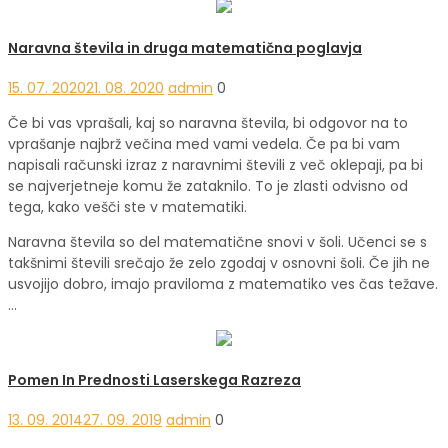
Naravna števila in druga matematična poglavja
15. 07. 2020
21. 08. 2020
admin
0
Če bi vas vprašali, kaj so naravna števila, bi odgovor na to
vprašanje najbrž večina med vami vedela. Če pa bi vam
napisali računski izraz z naravnimi števili z več oklepaji, pa bi
se najverjetneje komu že zataknilo. To je zlasti odvisno od
tega, kako vešči ste v matematiki.
Naravna števila so del matematične snovi v šoli. Učenci se s
takšnimi števili srečajo že zelo zgodaj v osnovni šoli. Če jih ne
usvojijo dobro, imajo praviloma z matematiko ves čas težave.
…
Pomen In Prednosti Laserskega Razreza
13. 09. 2014
27. 09. 2019
admin
0