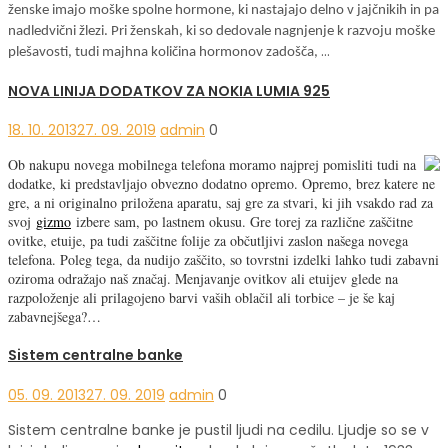
ženske imajo moške spolne hormone, ki nastajajo delno v jajčnikih in pa
nadledvični žlezi. Pri ženskah, ki so dedovale nagnjenje k razvoju moške
…
plešavosti, tudi majhna količina hormonov zadošča,
NOVA LINIJA DODATKOV ZA NOKIA LUMIA 925
18. 10. 2013
27. 09. 2019
admin
0
Ob nakupu novega mobilnega telefona moramo najprej pomisliti tudi na
dodatke, ki predstavljajo obvezno dodatno opremo. Opremo, brez katere ne
gre, a ni originalno priložena aparatu, saj gre za stvari, ki jih vsakdo rad za
svoj
gizmo
izbere sam, po lastnem okusu. Gre torej za različne zaščitne
ovitke, etuije, pa tudi zaščitne folije za občutljivi zaslon našega novega
telefona. Poleg tega, da nudijo zaščito, so tovrstni izdelki lahko tudi zabavni
oziroma odražajo naš značaj. Menjavanje ovitkov ali etuijev glede na
razpoloženje ali prilagojeno barvi vaših oblačil ali torbice – je še kaj
zabavnejšega?…
Sistem centralne banke
05. 09. 2013
27. 09. 2019
admin
0
Sistem centralne banke je pustil ljudi na cedilu. Ljudje so se v