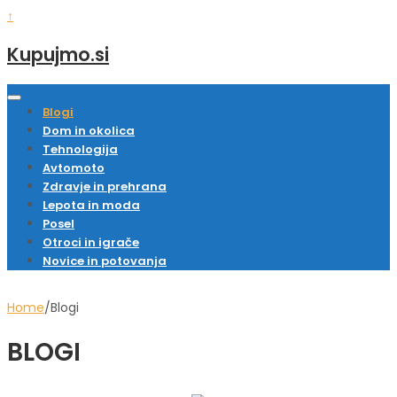
↑
Kupujmo.si
Blogi
Dom in okolica
Tehnologija
Avtomoto
Zdravje in prehrana
Lepota in moda
Posel
Otroci in igrače
Novice in potovanja
Home
∕
Blogi
BLOGI