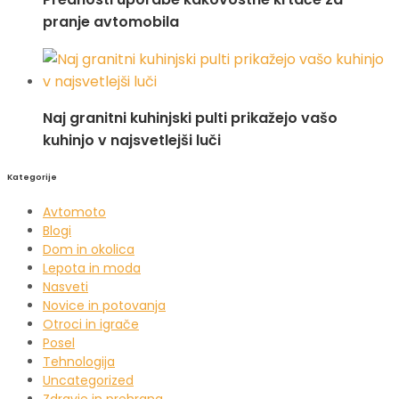
pranje avtomobila
Naj granitni kuhinjski pulti prikažejo vašo
kuhinjo v najsvetlejši luči
Kategorije
Avtomoto
Blogi
Dom in okolica
Lepota in moda
Nasveti
Novice in potovanja
Otroci in igrače
Posel
Tehnologija
Uncategorized
Zdravje in prehrana