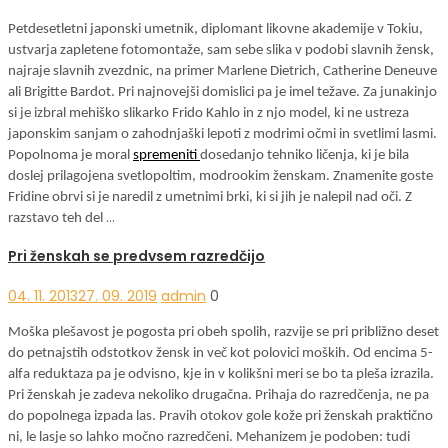
Petdesetletni japonski umetnik, diplomant likovne akademije v Tokiu,
ustvarja zapletene fotomontaže, sam sebe slika v podobi slavnih žensk,
najraje slavnih zvezdnic, na primer Marlene Dietrich, Catherine Deneuve
ali Brigitte Bardot. Pri najnovejši domislici pa je imel težave. Za junakinjo
si je izbral mehiško slikarko Frido Kahlo in z njo model, ki ne ustreza
japonskim sanjam o zahodnjaški lepoti z modrimi očmi in svetlimi lasmi.
Popolnoma je moral
spremeniti
dosedanjo tehniko ličenja, ki je bila
doslej prilagojena svetlopoltim, modrookim ženskam. Znamenite goste
Fridine obrvi si je naredil z umetnimi brki, ki si jih je nalepil nad oči. Z
…
razstavo teh del
Pri ženskah se predvsem razredčijo
04. 11. 2013
27. 09. 2019
admin
0
Moška plešavost je pogosta pri obeh spolih, razvije se pri približno deset
do petnajstih odstotkov žensk in več kot polovici moških. Od encima 5-
alfa reduktaza pa je odvisno, kje in v kolikšni meri se bo ta pleša izrazila.
Pri ženskah je zadeva nekoliko drugačna. Prihaja do razredčenja, ne pa
do popolnega izpada las. Pravih otokov gole kože pri ženskah praktično
ni, le lasje so lahko močno razredčeni. Mehanizem je podoben: tudi