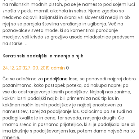
na milanskih modnih pistah, pa se je namesto pod sojem luči
znašla v peklu mamil, alkohola in seksa. Njeno zgodbo so
nedavno objavili italijanski in skoraj vsi slovenski mediji in ob
njej so se porajala številna vprašanja in ugibanja. Večina
poznavalcev sveta mode, ki so komentirali poročanje
medijev, vali krivdo za grozljivo usodo mladostnice predvsem
na starše. …
Keratinski podaljški in mnenja o njih
24. 12. 2013
27. 09. 2019
admin
0
Če se odločimo za
podaljšane lase
, se ponavadi najprej dobro
pozanimamo, kako postopek poteka, od nakupa naprej pa
vse do odstranjevanja lasnih podaljškov. Najbolj nas zanima,
kakšni lasni podaljški naj bi bili primerni za naš tip las in
kakšnen način lasnih podaljškov je najbolj enostaven za
namestitev, torej za podaljšanje las. Odločimo pa se tudi na
podlagi kvalitete in cene, ter seveda, mnjenja drugih. Če
imamo srečo in poznamo prijateljico, ki si je podaljšala lase ali
ima izkušnje s podaljševanjem las, potem damo največ na to
mnenje.