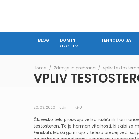
BLOGI
DOM IN
TEHNOLOGIJA
OKOLICA
Home
∕
Zdravje in prehrana
∕
Vpliv testostero
VPLIV TESTOSTE
0
20. 03. 2020
admin
Človeško telo proizvaja veliko različnih hormonov
testosteron. To je hormon vitalnosti, ki skrbi za 
ženskah. Moški ga imajo v telesu precej več, saj
pa ga imajo precej manj, vendar ga vseeno potrebu