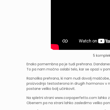
5 komplek
Enako pomembna pa je tudi prehrana. Dandanes j
To pa nam močno oslabi telo, kar se opazi v pom
Raznolika prehrana, ki nam nudi dovolj maščobe, p
proizvodnjo testosterona in drugih hormonov
postane veliko bolj učinkovit.
Na spletni strani www.corpoperfetto.com lahko za
Obenem pa na strani lahko zasledimo veliko ponu