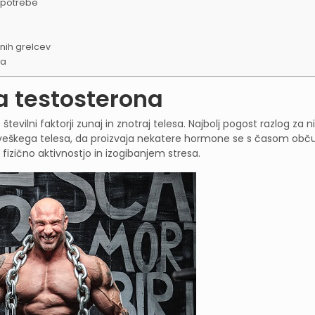
e potrebe
vnih grelcev
ka
 testosterona
 številni faktorji zunaj in znotraj telesa. Najbolj pogost razlog za n
oveškega telesa, da proizvaja nekatere hormone se s časom obč
 fizično aktivnostjo in izogibanjem stresa.