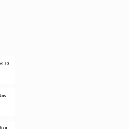
na za
ešno
č za