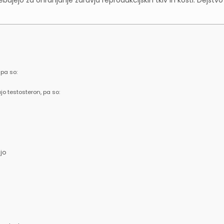
pa so:
jo testosteron, pa so:
ajo