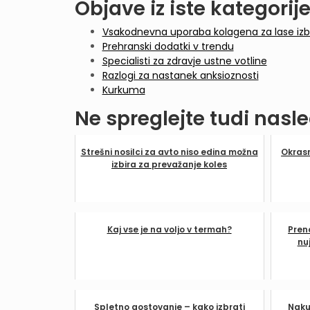
Objave iz iste kategorije
Vsakodnevna uporaba kolagena za lase izbol
Prehranski dodatki v trendu
Specialisti za zdravje ustne votline
Razlogi za nastanek anksioznosti
Kurkuma
Ne spreglejte tudi nasle
Strešni nosilci za avto niso edina možna
Okrasn
izbira za prevažanje koles
Kaj vse je na voljo v termah?
Pren
nu
Spletno gostovanje – kako izbrati
Naku