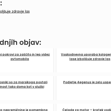
:
jšuje zdravje las
dnjih objav:
i pokrovi za zaščito in lep videz
Vsakodnevna uporaba kolage
avtomobila
lase izboljšuje zdravje las
osniki so za marsikoga postali
Podjetje 4egenus je zelo usp
jnost tako doma kot v službi
p nepremičnine je pomembna
Čelade za motor – kratek vodi