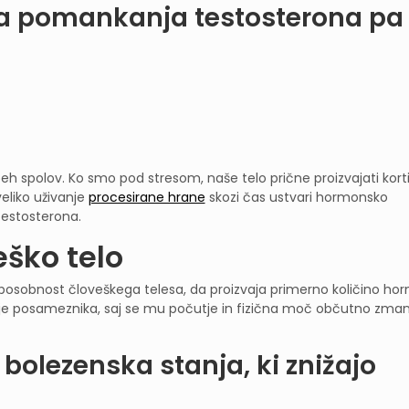
a pomankanja testosterona pa 
 obeh spolov. Ko smo pod stresom, naše telo prične proizvajati korti
veliko uživanje
procesirane hrane
skozi čas ustvari hormonsko
testosterona.
eško telo
a sposobnost človeškega telesa, da proizvaja primerno količino ho
vje posameznika, saj se mu počutje in fizična moč občutno zman
 bolezenska stanja, ki znižajo