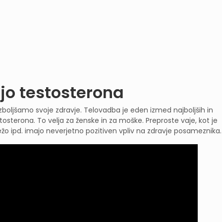
jo testosterona
izboljšamo svoje zdravje. Telovadba je eden izmed najboljših in
sterona. To velja za ženske in za moške. Preproste vaje, kot je
težo ipd. imajo neverjetno pozitiven vpliv na zdravje posameznika.