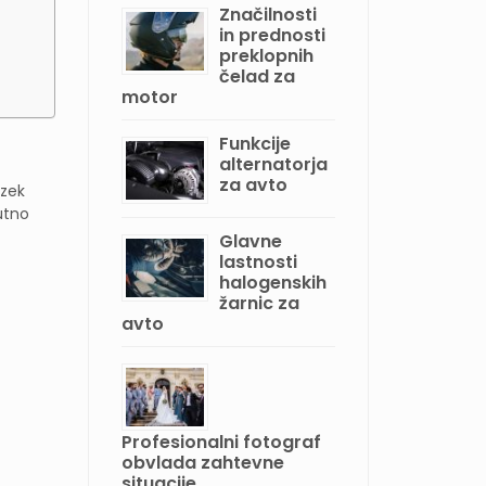
Značilnosti
in prednosti
preklopnih
čelad za
motor
Funkcije
alternatorja
za avto
izek
utno
Glavne
lastnosti
halogenskih
žarnic za
avto
Profesionalni fotograf
obvlada zahtevne
situacije