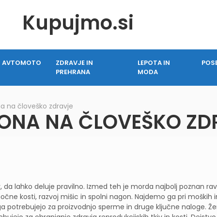
Kupujmo.si
AVTOMOTO
ZDRAVJE IN
LEPOTA IN
POS
PREHRANA
MODA
na na človeško zdravje
RONA NA ČLOVEŠKO ZD
, da lahko deluje pravilno. Izmed teh je morda najbolj poznan ra
močne kosti, razvoj mišic in spolni nagon. Najdemo ga pri moških i
 ga potrebujejo za proizvodnjo sperme in druge ključne naloge. Ž
jejo za ohranjanje zdravja reprodukcijskih tkiv in kosti. Dejstvo 