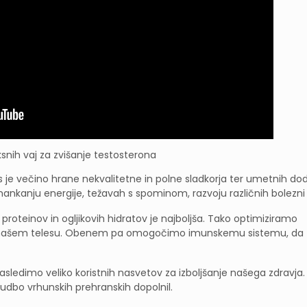
snih vaj za zvišanje testosterona
e večino hrane nekvalitetne in polne sladkorja ter umetnih dod
ankanju energije, težavah s spominom, razvoju različnih bolezni
roteinov in ogljikovih hidratov je najboljša. Tako optimiziramo
 v našem telesu. Obenem pa omogočimo imunskemu sistemu, da
sledimo veliko koristnih nasvetov za izboljšanje našega zdravja.
dbo vrhunskih prehranskih dopolnil.