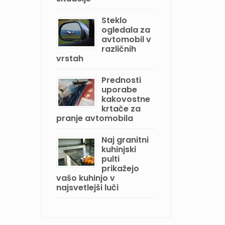
Steklo
ogledala za
avtomobil v
različnih
vrstah
Prednosti
uporabe
kakovostne
krtače za
pranje avtomobila
Naj granitni
kuhinjski
pulti
prikažejo
vašo kuhinjo v
najsvetlejši luči