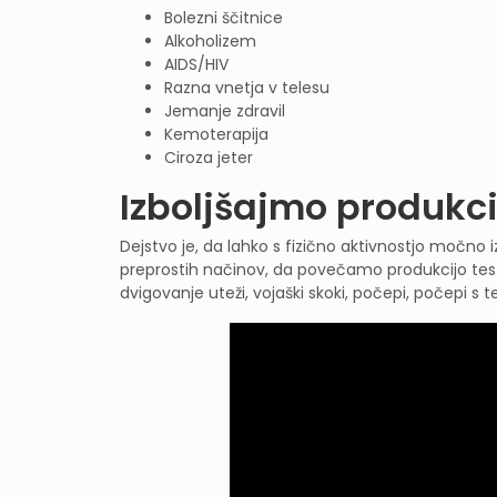
Bolezni ščitnice
Alkoholizem
AIDS/HIV
Razna vnetja v telesu
Jemanje zdravil
Kemoterapija
Ciroza jeter
Izboljšajmo produkci
Dejstvo je, da lahko s fizično aktivnostjo močno 
preprostih načinov, da povečamo produkcijo testo
dvigovanje uteži, vojaški skoki, počepi, počepi s 