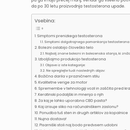
da po 30 letu proizvodnja testosterona upade.
Vsebina:
Simptomi prenizkega testosterona
Simptomi dolgotrajnega pomankanja testosterona 
Bolezni oslabijo človeško telo
Najbolj znane bolezni in bolezenska stanja, ki zniža
Izboljšajmo produkcijo testosterona
Objave iz iste kategorije:
Ne spreglejte tudi naslednjih objav:
Božična darila v prazničnem stilu
Kvalitetne verige za motor
Spremembe v tehnologiji vozil in zaščita pred kr
Keratinski podaljški in mnenja o njih
Za kaj je lahko uporabna CBD pasta?
Kaj izrisuje sliko na računalniškem zaslonu?
Ponudba tuš sten in drugih artiklov za kopalnice
Nujna dostava!
Pisarniški stoli naj bodo predvsem udobni