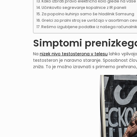
Kako izbrati pravo električno kolo glede na vaš
Učinkovito segrevanje kopalnice z IR paneli
Za popolno kuhinjo samo še hladilnik Samsung
Grelci za pralni stroj se uvrščajo v asortiman ce
Rešimo izgubljene podatke iz našega računalni
Simptomi prenizkega
Na
nizek nivo testosterona v telesu
lahko vplivajo
testosteron je naravno staranje. Sposobnost čl
zniža. To je možno izravnati s primerno prehrano,