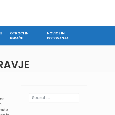
EL
OTROCI IN
NOVICE IN
IGRAČE
POTOVANJA
RAVJE
vno
n
enske
pa je,