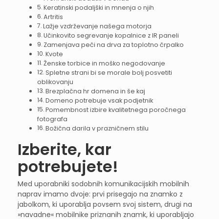
Keratinski podaljški in mnenja o njih
Artritis
Lažje vzdrževanje našega motorja
Učinkovito segrevanje kopalnice z IR paneli
Zamenjava peči na drva za toplotno črpalko
Kvote
Ženske torbice in moško negodovanje
Spletne strani bi se morale bolj posvetiti
oblikovanju
Brezplačna hr domena in še kaj
Domeno potrebuje vsak podjetnik
Pomembnost izbire kvalitetnega poročnega
fotografa
Božična darila v prazničnem stilu
Izberite, kar
potrebujete!
Med uporabniki sodobnih komunikacijskih mobilnih
naprav imamo dvoje: prvi prisegajo na znamko z
jabolkom, ki uporablja povsem svoj sistem, drugi na
»navadne« mobilnike priznanih znamk, ki uporabljajo