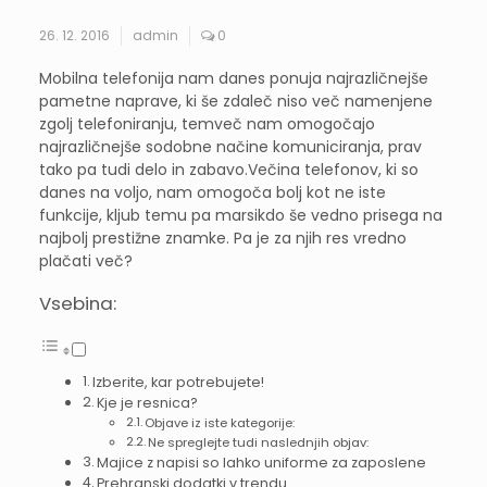
26. 12. 2016
admin
0
Mobilna telefonija nam danes ponuja najrazličnejše
pametne naprave, ki še zdaleč niso več namenjene
zgolj telefoniranju, temveč nam omogočajo
najrazličnejše sodobne načine komuniciranja, prav
tako pa tudi delo in zabavo.Večina telefonov, ki so
danes na voljo, nam omogoča bolj kot ne iste
funkcije, kljub temu pa marsikdo še vedno prisega na
najbolj prestižne znamke. Pa je za njih res vredno
plačati več?
Vsebina:
Izberite, kar potrebujete!
Kje je resnica?
Objave iz iste kategorije:
Ne spreglejte tudi naslednjih objav:
Majice z napisi so lahko uniforme za zaposlene
Prehranski dodatki v trendu