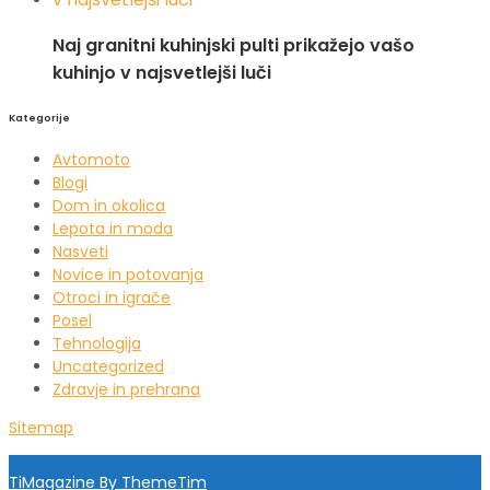
Naj granitni kuhinjski pulti prikažejo vašo
kuhinjo v najsvetlejši luči
Kategorije
Avtomoto
Blogi
Dom in okolica
Lepota in moda
Nasveti
Novice in potovanja
Otroci in igrače
Posel
Tehnologija
Uncategorized
Zdravje in prehrana
Sitemap
TiMagazine By ThemeTim