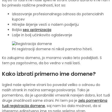
bo prineslo različne prednosti, kot so:
Izkazovanje profesionalnega odnosa do potencialnih
kupcev
Hitrejše širjenje vesti o našem podjetju
Boljša
seo optimizacija
Lažje in bolj učinkovito oglaševanje
Pri registraciji domene ni nikoli pametno hiteti.
Ko zakupimo domeno, jo moramo vsako leto podaljšati. S
tem pa zagotovimo, da bo vedno v naši lasti.
Kako izbrati primerno ime domene?
Izgled naše spletne strani bo povedal veliko o odnosu do
naših strank in načina samega poslovanja. Tako je
pomembno, da je uporabniški vmesnik narejen dobro, kot tudi
druge značilnosti same strani. Pri tem pa je
zelo pomembna
tudi registracija domene
, saj nam bo dala možnost, da si
izberemo edinstveno ime za našo spletno stran.