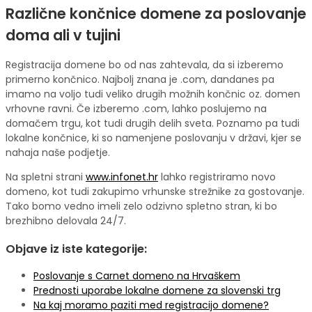
Različne končnice domene za poslovanje
doma ali v tujini
Registracija domene bo od nas zahtevala, da si izberemo
primerno končnico. Najbolj znana je .com, dandanes pa
imamo na voljo tudi veliko drugih možnih končnic oz. domen
vrhovne ravni. Če izberemo .com, lahko poslujemo na
domačem trgu, kot tudi drugih delih sveta. Poznamo pa tudi
lokalne končnice, ki so namenjene poslovanju v državi, kjer se
nahaja naše podjetje.
Na spletni strani
www.infonet.hr
lahko registriramo novo
domeno, kot tudi zakupimo vrhunske strežnike za gostovanje.
Tako bomo vedno imeli zelo odzivno spletno stran, ki bo
brezhibno delovala 24/7.
Objave iz iste kategorije:
Poslovanje s Carnet domeno na Hrvaškem
Prednosti uporabe lokalne domene za slovenski trg
Na kaj moramo paziti med registracijo domene?