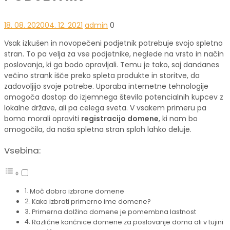
18. 08. 2020
04. 12. 2021
admin
0
Vsak izkušen in novopečeni podjetnik potrebuje svojo spletno
stran. To pa velja za vse podjetnike, neglede na vrsto in način
poslovanja, ki ga bodo opravljali. Temu je tako, saj dandanes
večino strank išče preko spleta produkte in storitve, da
zadovoljijo svoje potrebe. Uporaba internetne tehnologije
omogoča dostop do izjemnega števila potencialnih kupcev z
lokalne države, ali pa celega sveta. V vsakem primeru pa
bomo morali opraviti
registracijo domene
, ki nam bo
omogočila, da naša spletna stran sploh lahko deluje.
Vsebina:
Moč dobro izbrane domene
Kako izbrati primerno ime domene?
Primerna dolžina domene je pomembna lastnost
Različne končnice domene za poslovanje doma ali v tujini