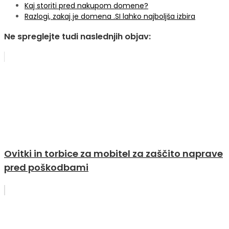
Kaj storiti pred nakupom domene?
Razlogi, zakaj je domena .SI lahko najboljša izbira
Ne spreglejte tudi naslednjih objav:
Ovitki in torbice za mobitel za zaščito naprave
pred poškodbami