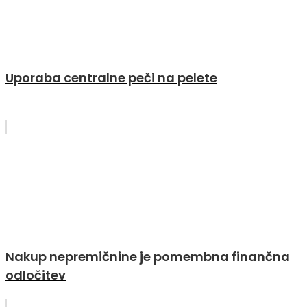
Uporaba centralne peči na pelete
Nakup nepremičnine je pomembna finančna
odločitev