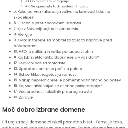
Objave iz iste kategorije:
Ne spreglejte tudi naslednjih objav:
Kako barvna kalibracija vpliva na kakovost tiska na
skodelice?
Čiščenje jeter z naravnimi sredstvi
Kje v Sloveniji najti selitveni servis
Alergije
Ovitki in torbice za mobitel za zaščito naprave pred
poškodbami
HBO je odlična in velika ponudba vsebin
Kaj LED svetila lahko doprinesejo v vaš dom?
Ledvični pas za motoriste
Uporaba centralne peči na pelete
Ssl certifikat zagotavlja varnost
Nakup nepremičnine je pomembna finančna odločitev
Kaj vse lahko vključuje osebna psihoterapija?
Vse prednosti tekstilnih preprog za avto
Zdravje
Moč dobro izbrane domene
Pri registraciji domene ni nikoli pametno hiteti. Temu je tako,
saj bo to tudi ime naše spletne strani. Dobro izbrano ime nam