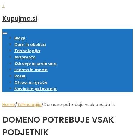
↑
Kupujmo.si
Blogi
Dom in okolica
Tehnologija
Avtomoto
Zdravje in prehrana
Lepota in moda
Posel
Otroci in igrače
Novice in potovanja
Home
∕
Tehnologija
∕
Domeno potrebuje vsak podjetnik
DOMENO POTREBUJE VSAK
PODJETNIK