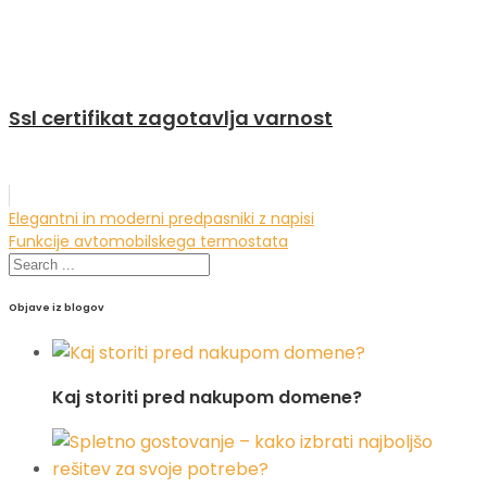
Ssl certifikat zagotavlja varnost
Navigacija
Elegantni in moderni predpasniki z napisi
Funkcije avtomobilskega termostata
prispevka
Objave iz blogov
Kaj storiti pred nakupom domene?