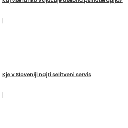
Kaj vse lahko vključuje osebna psihoterapija?
Kje v Sloveniji najti selitveni servis