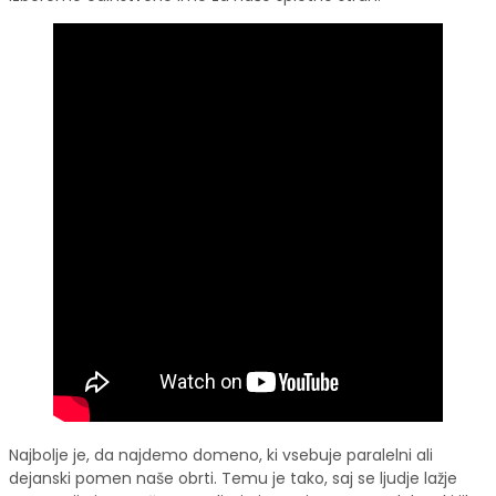
Najbolje je, da najdemo domeno, ki vsebuje paralelni ali
dejanski pomen naše obrti. Temu je tako, saj se ljudje lažje