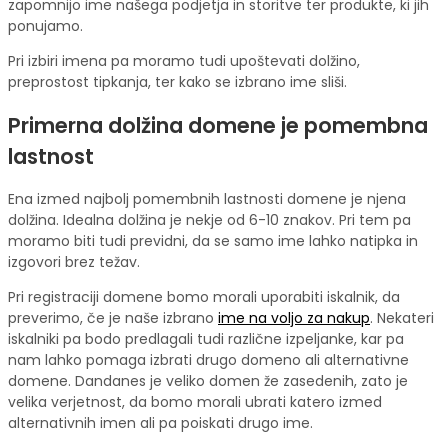
zapomnijo ime našega podjetja in storitve ter produkte, ki jih
ponujamo.
Pri izbiri imena pa moramo tudi upoštevati dolžino,
preprostost tipkanja, ter kako se izbrano ime sliši.
Primerna dolžina domene je pomembna
lastnost
Ena izmed najbolj pomembnih lastnosti domene je njena
dolžina. Idealna dolžina je nekje od 6-10 znakov. Pri tem pa
moramo biti tudi previdni, da se samo ime lahko natipka in
izgovori brez težav.
Pri registraciji domene bomo morali uporabiti iskalnik, da
preverimo, če je naše izbrano
ime na voljo za nakup
. Nekateri
iskalniki pa bodo predlagali tudi različne izpeljanke, kar pa
nam lahko pomaga izbrati drugo domeno ali alternativne
domene. Dandanes je veliko domen že zasedenih, zato je
velika verjetnost, da bomo morali ubrati katero izmed
alternativnih imen ali pa poiskati drugo ime.