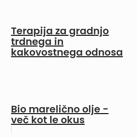
Terapija za gradnjo
trdnega in
kakovostnega odnosa
Bio marelično olje -
več kot le okus