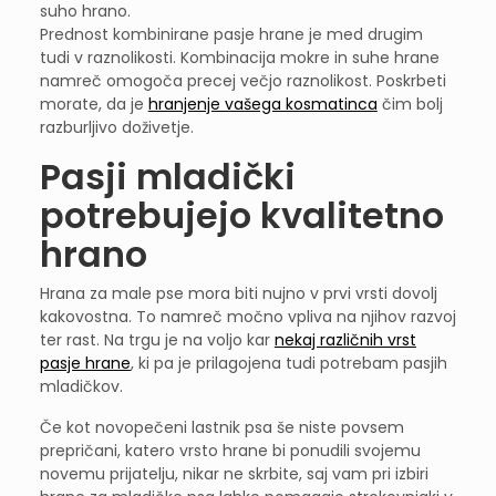
suho hrano.
Prednost kombinirane pasje hrane je med drugim
tudi v raznolikosti. Kombinacija mokre in suhe hrane
namreč omogoča precej večjo raznolikost. Poskrbeti
morate, da je
hranjenje vašega kosmatinca
čim bolj
razburljivo doživetje.
Pasji mladički
potrebujejo kvalitetno
hrano
Hrana za male pse mora biti nujno v prvi vrsti dovolj
kakovostna. To namreč močno vpliva na njihov razvoj
ter rast. Na trgu je na voljo kar
nekaj različnih vrst
pasje hrane
, ki pa je prilagojena tudi potrebam pasjih
mladičkov.
Če kot novopečeni lastnik psa še niste povsem
prepričani, katero vrsto hrane bi ponudili svojemu
novemu prijatelju, nikar ne skrbite, saj vam pri izbiri