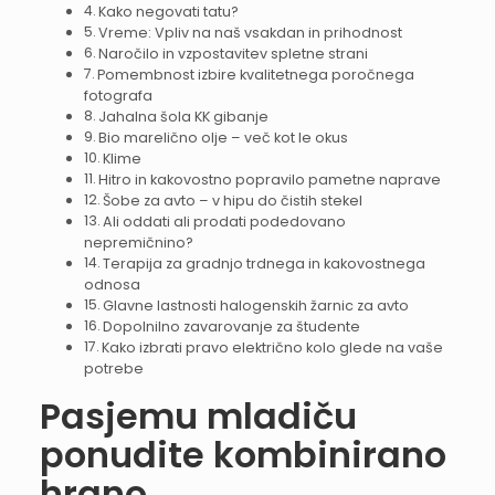
Kako negovati tatu?
Vreme: Vpliv na naš vsakdan in prihodnost
Naročilo in vzpostavitev spletne strani
Pomembnost izbire kvalitetnega poročnega
fotografa
Jahalna šola KK gibanje
Bio marelično olje – več kot le okus
Klime
Hitro in kakovostno popravilo pametne naprave
Šobe za avto – v hipu do čistih stekel
Ali oddati ali prodati podedovano
nepremičnino?
Terapija za gradnjo trdnega in kakovostnega
odnosa
Glavne lastnosti halogenskih žarnic za avto
Dopolnilno zavarovanje za študente
Kako izbrati pravo električno kolo glede na vaše
potrebe
Pasjemu mladiču
ponudite kombinirano
hrano