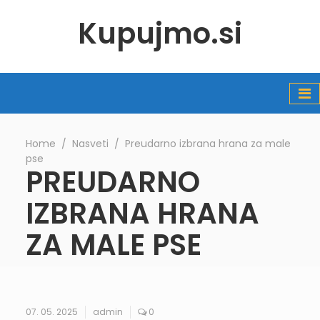
Kupujmo.si
Home
∕
Nasveti
∕
Preudarno izbrana hrana za male
pse
PREUDARNO
IZBRANA HRANA
ZA MALE PSE
07. 05. 2025
admin
0