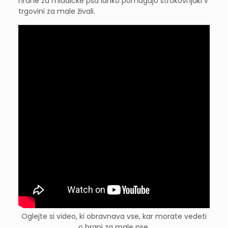
hrane za mladičke psa lahko pomagajo strokovnjaki v
trgovini za male živali.
Oglejte si video, ki obravnava vse, kar morate vedeti
o hrani za male pse.