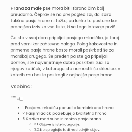
Hrana za male pse
mora biti izbrana čim bolj
preudarno. Čeprav se na prvi pogled zdi, da izbira
takšne pasje hrane ni težka, pa lahko to postane kar
precejšen izziv za vse tiste, ki se tega lotevajo prvič.
Če ste v svoj dom pripeljali pasjega mladička, je torej
pred vami kar zahtevna naloga. Poleg kakovostne in
primerne pasje hrane boste morali poskrbeti še za
marsikaj drugega. Še preden pa ste ga pripeljali
domov, ste najverjetneje dobro poskrbeli tudi za
njegov kotiček, v katerega ste namestili še skledice, v
katerih mu boste postregli z najboljšo pasjo hrano.
Vsebina:
Pasjemu mladiču ponudite kombinirano hrano
Pasji mladički potrebujejo kvalitetno hrano
Razlika med suho in mokro pasjo hrano
Objave iz iste kategorije:
Ne spreglejte tudi naslednjih objav: