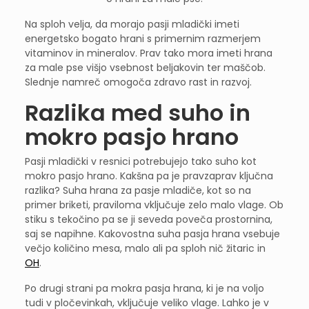
Na sploh velja, da morajo pasji mladički imeti
energetsko bogato hrani s primernim razmerjem
vitaminov in mineralov. Prav tako mora imeti hrana
za male pse višjo vsebnost beljakovin ter maščob.
Slednje namreč omogoča zdravo rast in razvoj.
Razlika med suho in
mokro pasjo hrano
Pasji mladički v resnici potrebujejo tako suho kot
mokro pasjo hrano. Kakšna pa je pravzaprav ključna
razlika? Suha hrana za pasje mladiče, kot so na
primer briketi, praviloma vključuje zelo malo vlage. Ob
stiku s tekočino pa se ji seveda poveča prostornina,
saj se napihne. Kakovostna suha pasja hrana vsebuje
večjo količino mesa, malo ali pa sploh nič žitaric in
OH
.
Po drugi strani pa mokra pasja hrana, ki je na voljo
tudi v pločevinkah, vključuje veliko vlage. Lahko je v