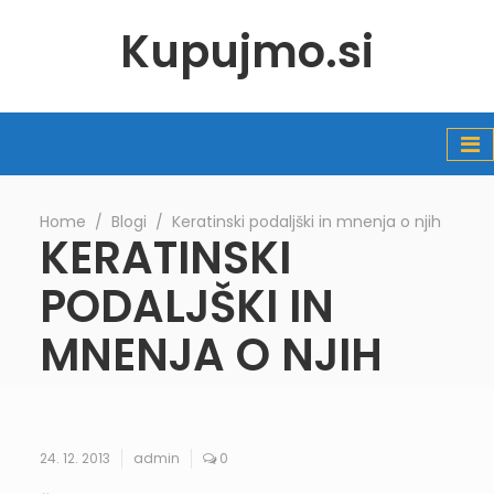
Kupujmo.si
Home
∕
Blogi
∕
Keratinski podaljški in mnenja o njih
KERATINSKI
PODALJŠKI IN
MNENJA O NJIH
24. 12. 2013
admin
0