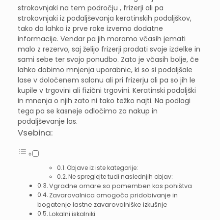
strokovnjaki na tem področju , frizerji ali pa
strokovnjaki iz podaljševanja keratinskih podaljškov,
tako da lahko iz prve roke izvemo dodatne
informacije. Vendar pa jih moramo včasih jemati
malo z rezervo, saj želijo frizerji prodati svoje izdelke in
sami sebe ter svojo ponudbo. Zato je včasih bolje, če
lahko dobimo mnjenja uporabnic, ki so si podaljšale
lase v določenem salonu ali pri frizerju ali pa so jih le
kupile v trgovini ali fizični trgovini. Keratinski podaljški
in mnenja o njih zato ni tako težko najti. Na podlagi
tega pa se kasneje odločimo za nakup in
podaljševanje las.
Vsebina:
Objave iz iste kategorije:
Ne spreglejte tudi naslednjih objav:
Vgradne omare so pomemben kos pohištva
Zavarovalnica omogoča pridobivanje in
bogatenje lastne zavarovalniške izkušnje
Lokalni iskalniki