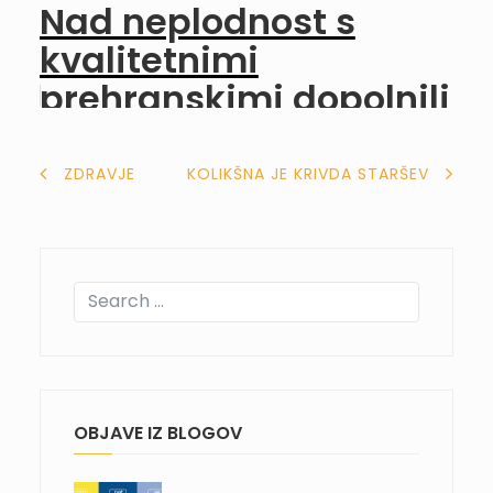
Nad neplodnost s
kvalitetnimi
prehranskimi dopolnili
NAVIGACIJA
ZDRAVJE
KOLIKŠNA JE KRIVDA STARŠEV
PRISPEVKA
OBJAVE IZ BLOGOV