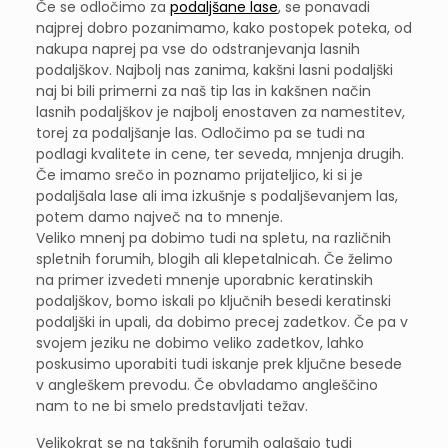
Če se odločimo za
podaljšane lase
, se ponavadi
najprej dobro pozanimamo, kako postopek poteka, od
nakupa naprej pa vse do odstranjevanja lasnih
podaljškov. Najbolj nas zanima, kakšni lasni podaljški
naj bi bili primerni za naš tip las in kakšnen način
lasnih podaljškov je najbolj enostaven za namestitev,
torej za podaljšanje las. Odločimo pa se tudi na
podlagi kvalitete in cene, ter seveda, mnjenja drugih.
Če imamo srečo in poznamo prijateljico, ki si je
podaljšala lase ali ima izkušnje s podaljševanjem las,
potem damo največ na to mnenje.
Veliko mnenj pa dobimo tudi na spletu, na različnih
spletnih forumih, blogih ali klepetalnicah. Če želimo
na primer izvedeti mnenje uporabnic keratinskih
podaljškov, bomo iskali po ključnih besedi keratinski
podaljški in upali, da dobimo precej zadetkov. Če pa v
svojem jeziku ne dobimo veliko zadetkov, lahko
poskusimo uporabiti tudi iskanje prek ključne besede
v angleškem prevodu. Če obvladamo angleščino
nam to ne bi smelo predstavljati težav.
Velikokrat se na takšnih forumih oglašajo tudi