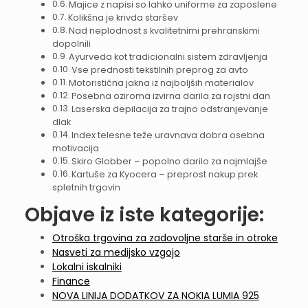
Majice z napisi so lahko uniforme za zaposlene
Kolikšna je krivda staršev
Nad neplodnost s kvalitetnimi prehranskimi
dopolnili
Ayurveda kot tradicionalni sistem zdravljenja
Vse prednosti tekstilnih preprog za avto
Motoristična jakna iz najboljših materialov
Posebna oziroma izvirna darila za rojstni dan
Laserska depilacija za trajno odstranjevanje
dlak
Index telesne teže uravnava dobra osebna
motivacija
Skiro Globber – popolno darilo za najmlajše
Kartuše za Kyocera – preprost nakup prek
spletnih trgovin
Objave iz iste kategorije:
Otroška trgovina za zadovoljne starše in otroke
Nasveti za medijsko vzgojo
Lokalni iskalniki
Finance
NOVA LINIJA DODATKOV ZA NOKIA LUMIA 925