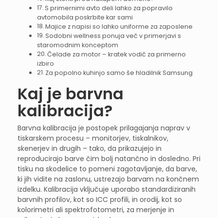
S primernimi avto deli lahko za popravilo
avtomobila poskrbite kar sami
Majice z napisi so lahko uniforme za zaposlene
Sodobni wellness ponuja več v primerjavi s
staromodnim konceptom
Čelade za motor – kratek vodič za primerno
izbiro
Za popolno kuhinjo samo še hladilnik Samsung
Kaj je barvna
kalibracija?
Barvna kalibracija je postopek prilagajanja naprav v
tiskarskem procesu – monitorjev, tiskalnikov,
skenerjev in drugih – tako, da prikazujejo in
reproducirajo barve čim bolj natančno in dosledno. Pri
tisku na skodelice to pomeni zagotavljanje, da barve,
ki jih vidite na zaslonu, ustrezajo barvam na končnem
izdelku. Kalibracija vključuje uporabo standardiziranih
barvnih profilov, kot so ICC profili, in orodij, kot so
kolorimetri ali spektrofotometri, za merjenje in