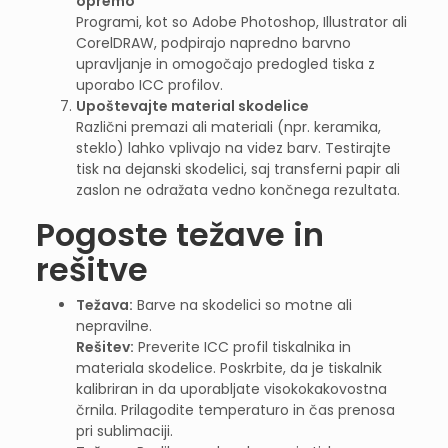
opremo
Programi, kot so Adobe Photoshop, Illustrator ali
CorelDRAW, podpirajo napredno barvno
upravljanje in omogočajo predogled tiska z
uporabo ICC profilov.
Upoštevajte material skodelice
Različni premazi ali materiali (npr. keramika,
steklo) lahko vplivajo na videz barv. Testirajte
tisk na dejanski skodelici, saj transferni papir ali
zaslon ne odražata vedno končnega rezultata.
Pogoste težave in
rešitve
Težava:
Barve na skodelici so motne ali
nepravilne.
Rešitev:
Preverite ICC profil tiskalnika in
materiala skodelice. Poskrbite, da je tiskalnik
kalibriran in da uporabljate visokokakovostna
črnila. Prilagodite temperaturo in čas prenosa
pri sublimaciji.