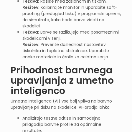
Težava:
Razlike med zaslonom in tiskom.
Rešitev:
Kalibrirajte monitor in uporabite soft-
proofing (predogled tiska) v programski opremi,
da simulirate, kako bodo barve videti na
skodelici.
Težava:
Barve se razlikujejo med posameznimi
skodelicami v seriji.
Rešitev:
Preverite doslednost nastavitev
tiskalnika in toplotne stiskalnice. Uporabite
enake materiale in črnila za celotno serijo.
Prihodnost barvnega
upravljanja z umetno
inteligenco
Umetna inteligenca (AI) vse bolj vpliva na barvno
upravljanje pri tisku na skodelice. AI-orodja lahko:
Analizirajo testne odtise in samodejno
prilagodijo barvne profile za optimalne
rezultate.