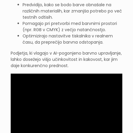
Predvidijo, kako se bodo barve obnašale na
različnih materialih, kar zmanjša potrebo po več
testnih odtisih.
Pomagajo pri pretvorbi med barvnimi prostori
(npr. RGB v CMYK) z večjo natančnostjo.
Optimizirajo nastavitve tiskalnika v realnem
času, da preprečijo barvna odstopanja.
Podjetja, ki vlagajo v AI-pogonjeno barvno upravljanje,
lahko dosežejo višjo učinkovitost in kakovost, kar jim
daje konkurenčno prednost.