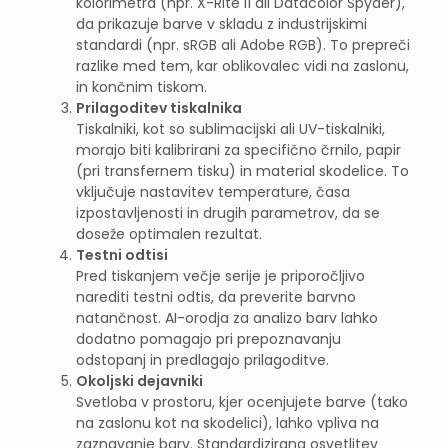
kolorimetra (npr. X-Rite i1 ali Datacolor Spyder),
da prikazuje barve v skladu z industrijskimi
standardi (npr. sRGB ali Adobe RGB). To prepreči
razlike med tem, kar oblikovalec vidi na zaslonu,
in končnim tiskom.
Prilagoditev tiskalnika
Tiskalniki, kot so sublimacijski ali UV-tiskalniki,
morajo biti kalibrirani za specifično črnilo, papir
(pri transfernem tisku) in material skodelice. To
vključuje nastavitev temperature, časa
izpostavljenosti in drugih parametrov, da se
doseže optimalen rezultat.
Testni odtisi
Pred tiskanjem večje serije je priporočljivo
narediti testni odtis, da preverite barvno
natančnost. AI-orodja za analizo barv lahko
dodatno pomagajo pri prepoznavanju
odstopanj in predlagajo prilagoditve.
Okoljski dejavniki
Svetloba v prostoru, kjer ocenjujete barve (tako
na zaslonu kot na skodelici), lahko vpliva na
zaznavanje barv. Standardizirana osvetlitev