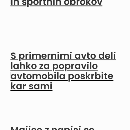
in športnih obrokov
S primernimi avto deli
lahko za popravilo
avtomobila poskrbite
kar sami
Majice z napisi so