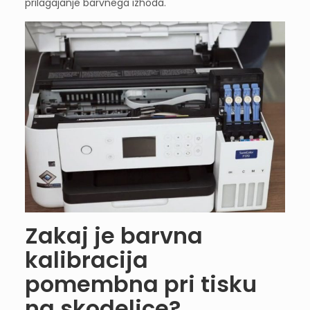
prilagajanje barvnega izhoda.
Zakaj je barvna
kalibracija
pomembna pri tisku
na skodelice?