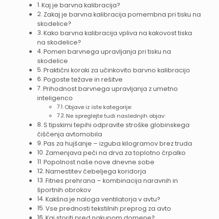
Kaj je barvna kalibracija?
Zakaj je barvna kalibracija pomembna pri tisku na
skodelice?
Kako barvna kalibracija vpliva na kakovost tiska
na skodelice?
Pomen barvnega upravljanja pri tisku na
skodelice
Praktični koraki za učinkovito barvno kalibracijo
Pogoste težave in rešitve
Prihodnost barvnega upravljanja z umetno
inteligenco
Objave iz iste kategorije:
Ne spreglejte tudi naslednjih objav:
S tipskimi tepihi odpravite stroške globinskega
čiščenja avtomobila
Pas za hujšanje – izguba kilogramov brez truda
Zamenjava peči na drva za toplotno črpalko
Popolnost naše nove dnevne sobe
Namestitev čebeljega koridorja
Fitnes prehrana – kombinacija naravnih in
športnih obrokov
Kakšna je naloga ventilatorja v avtu?
Vse prednosti tekstilnih preprog za avto
Kaj storiti pred nakupom domene?