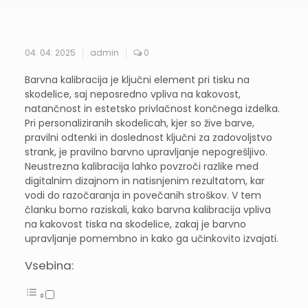
04. 04. 2025
admin
0
Barvna kalibracija je ključni element pri tisku na
skodelice, saj neposredno vpliva na kakovost,
natančnost in estetsko privlačnost končnega izdelka.
Pri personaliziranih skodelicah, kjer so žive barve,
pravilni odtenki in doslednost ključni za zadovoljstvo
strank, je pravilno barvno upravljanje nepogrešljivo.
Neustrezna kalibracija lahko povzroči razlike med
digitalnim dizajnom in natisnjenim rezultatom, kar
vodi do razočaranja in povečanih stroškov. V tem
članku bomo raziskali, kako barvna kalibracija vpliva
na kakovost tiska na skodelice, zakaj je barvno
upravljanje pomembno in kako ga učinkovito izvajati.
Vsebina: