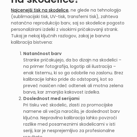
Najcenejši tisk na skodelice
, ne glede na tehnologijo
(sublimacijski tisk, UV-tisk, transferni tisk), zahteva
natančno reprodukcijo barv, saj so skodelice pogosto
personalizirani izdelki z visokimi pričakovanji strank.
Tukaj je nekaj ključnih razlogov, zakaj je barvna
kalibracija bistvena:
Natančnost barv
Stranke pričakujejo, da bo dizajn na skodelici –
na primer fotografija, logotip ali ilustracija –
enak tistemu, ki so ga odobrile na zaslonu. Brez
kalibracije lahko pride do odstopanj, kot so
preveč nasičen rdeč odtenek ali motna zelena
barva, kar zmanjša kakovost izdelka.
Doslednost med serijami
Pri tisku več skodelic, zlasti za promocijske
namene ali večja naročila, je doslednost barv
ključna. Nepravilna kalibracija lahko povzroči
razlike med posameznimi skodelicami v isti
seriji, kar je nesprejemljivo za profesionalne
rezultate.