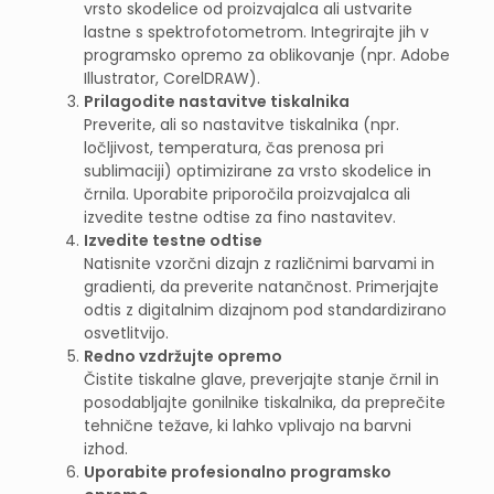
vrsto skodelice od proizvajalca ali ustvarite
lastne s spektrofotometrom. Integrirajte jih v
programsko opremo za oblikovanje (npr. Adobe
Illustrator, CorelDRAW).
Prilagodite nastavitve tiskalnika
Preverite, ali so nastavitve tiskalnika (npr.
ločljivost, temperatura, čas prenosa pri
sublimaciji) optimizirane za vrsto skodelice in
črnila. Uporabite priporočila proizvajalca ali
izvedite testne odtise za fino nastavitev.
Izvedite testne odtise
Natisnite vzorčni dizajn z različnimi barvami in
gradienti, da preverite natančnost. Primerjajte
odtis z digitalnim dizajnom pod standardizirano
osvetlitvijo.
Redno vzdržujte opremo
Čistite tiskalne glave, preverjajte stanje črnil in
posodabljajte gonilnike tiskalnika, da preprečite
tehnične težave, ki lahko vplivajo na barvni
izhod.
Uporabite profesionalno programsko