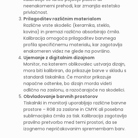
neenakomerni prehodi, kar zmanjša estetsko
privlačnost.
Prilagoditev različnim materialom
Različne vrste skodelic (keramika, steklo,
kovina) in premazi različno absorbirajo črnila.
Kalibracija omogoča prilagoditev barvnega
profila specifičnemu materialu, kar zagotavlja
enakomeren videz ne glede na površino.
Ujemanje z digitalnim dizajnom
Monitor, na katerem oblikovalec ustvarja dizajn,
mora biti kalibriran, da prikazuje barve v skladu s
standardi tiskalnika. Če monitor prikazuje
napačne odtenke, bo dizajn morda videti
odlično na zaslonu, a razočarajoče na skodelici.
Obvladovanje barvnih prostorov
Tiskalniki in monitorji uporabljajo različne barvne
prostore – RGB za zaslone in CMYK ali posebna
sublimacijska črnila za tisk. Kalibracija zagotavlja
pravilno pretvorbo med temi prostori, da se
izognemo nepričakovanim spremembam barv.