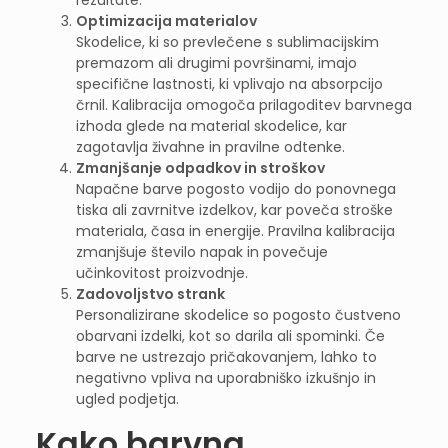
Optimizacija materialov
Skodelice, ki so prevlečene s sublimacijskim
premazom ali drugimi površinami, imajo
specifične lastnosti, ki vplivajo na absorpcijo
črnil. Kalibracija omogoča prilagoditev barvnega
izhoda glede na material skodelice, kar
zagotavlja živahne in pravilne odtenke.
Zmanjšanje odpadkov in stroškov
Napačne barve pogosto vodijo do ponovnega
tiska ali zavrnitve izdelkov, kar poveča stroške
materiala, časa in energije. Pravilna kalibracija
zmanjšuje število napak in povečuje
učinkovitost proizvodnje.
Zadovoljstvo strank
Personalizirane skodelice so pogosto čustveno
obarvani izdelki, kot so darila ali spominki. Če
barve ne ustrezajo pričakovanjem, lahko to
negativno vpliva na uporabniško izkušnjo in
ugled podjetja.
Kako barvna