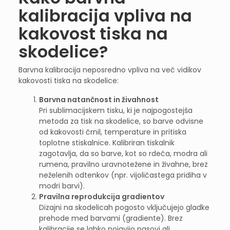
kalibracija vpliva na
kakovost tiska na
skodelice?
Barvna kalibracija neposredno vpliva na več vidikov
kakovosti tiska na skodelice:
Barvna natančnost in živahnost
Pri sublimacijskem tisku, ki je najpogostejša
metoda za tisk na skodelice, so barve odvisne
od kakovosti črnil, temperature in pritiska
toplotne stiskalnice. Kalibriran tiskalnik
zagotavlja, da so barve, kot so rdeča, modra ali
rumena, pravilno uravnotežene in živahne, brez
neželenih odtenkov (npr. vijoličastega pridiha v
modri barvi).
Pravilna reprodukcija gradientov
Dizajni na skodelicah pogosto vključujejo gladke
prehode med barvami (gradiente). Brez
kalibracije se lahko pojavijo pasovi ali