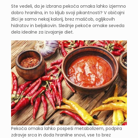
Ste vedeli, da je izbrana pekoča omaka lahko izjemno
dobro hranilna, in to kljub svoji pikantnosti? V običajni
žlici je samo nekaj kalorij, brez maščob, ogljikovih
hidratov in beljakovin. Slednje pekoče omake seveda
dela idealne za izvajanje diet.
Pekoča omaka lahko pospeši metabolizem, podpira
zdravje srca in doda hranilne snovi, vse to brez