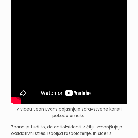
V videu Sean Evans pojasnjuje zdravstvene koristi
pekoče omake.
Znano je tudi to, da antioksidanti v čiliju zmanjšujejo
oksidativni stres. Izboljša razpoloženje, in sicer s