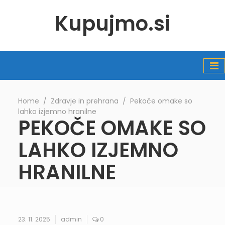
Kupujmo.si
Home
∕
Zdravje in prehrana
∕
Pekoče omake so
lahko izjemno hranilne
PEKOČE OMAKE SO
LAHKO IZJEMNO
HRANILNE
23. 11. 2025
admin
0