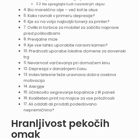
Ne spreglejte tudi naslednjih objav:
Bio marelično olje – več kot le okus
Kako ravnati v primeru depresije?
Kje so na voljo najboljši tonerji za printer?
Ovitki in torbice za mobitel za zaščito naprave
pred poškodbami
Previjalne mize
Kje vse lahko uporabite naravni kamen?
Prednosti uporabe lokalne domene za slovenski
trg
Nevarnost varčevanja pri domačem kinu
Depresija v današnjem času
Index telesne teže uravnava dobra osebna
motivacija
Alergije
Učinkovito segrevanje kopalnice z IR paneli
Kvaliteten print na majice za vse priložnosti
Ali oddati ali prodati podedovano
nepremičnino?
Hranljivost pekočih
omak