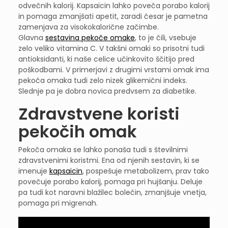
odvečnih kalorij. Kapsaicin lahko poveča porabo kalorij
in pomaga zmanjšati apetit, zaradi česar je pametna
zamenjava za visokokalorične začimbe.
Glavna
sestavina pekoče omake
, to je čili, vsebuje
zelo veliko vitamina C. V takšni omaki so prisotni tudi
antioksidanti, ki naše celice učinkovito ščitijo pred
poškodbami. V primerjavi z drugimi vrstami omak ima
pekoča omaka tudi zelo nizek glikemični indeks.
Slednje pa je dobra novica predvsem za diabetike.
Zdravstvene koristi
pekočih omak
Pekoča omaka se lahko ponaša tudi s številnimi
zdravstvenimi koristmi. Ena od njenih sestavin, ki se
imenuje
kapsaicin
, pospešuje metabolizem, prav tako
povečuje porabo kalorij, pomaga pri hujšanju. Deluje
pa tudi kot naravni blažilec bolečin, zmanjšuje vnetja,
pomaga pri migrenah.