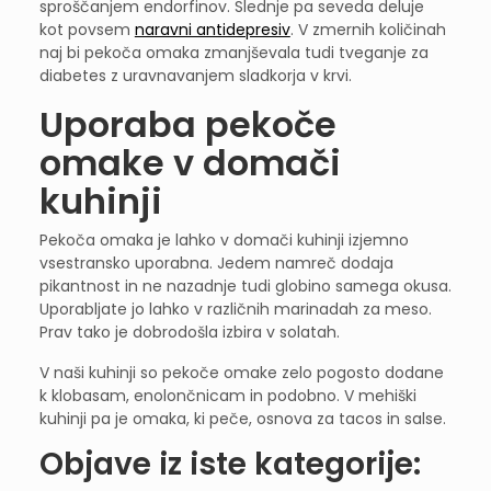
sproščanjem endorfinov. Slednje pa seveda deluje
kot povsem
naravni antidepresiv
. V zmernih količinah
naj bi pekoča omaka zmanjševala tudi tveganje za
diabetes z uravnavanjem sladkorja v krvi.
Uporaba pekoče
omake v domači
kuhinji
Pekoča omaka je lahko v domači kuhinji izjemno
vsestransko uporabna. Jedem namreč dodaja
pikantnost in ne nazadnje tudi globino samega okusa.
Uporabljate jo lahko v različnih marinadah za meso.
Prav tako je dobrodošla izbira v solatah.
V naši kuhinji so pekoče omake zelo pogosto dodane
k klobasam, enolončnicam in podobno. V mehiški
kuhinji pa je omaka, ki peče, osnova za tacos in salse.
Objave iz iste kategorije: