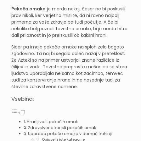
Pekoča omaka
je morda nekaj, česar ne bi poskusili
prav nikoli, ker verjetno mislite, da ni ravno najbolj
primerna za vaše zdravje pa tudi počutje. A če bi
nekoliko bolj poznali tovrstno omako, bi ji morda hitro
dali priložnost in jo preizkusili ob kakšni hrani.
Sicer pa imajo pekoče omake na sploh zelo bogato
zgodovino. Ta naj bi segala daleč nazaj v preteklost.
Že Azteki so na primer ustvarjali znane različice iz
čilijev in vode. Tovrstne preproste mešanice so stara
ljudstva uporabljala ne samo kot začimbo, temveč
tudi za konzerviranje hrane in ne nazadnje tudi za
številne zdravstvene namene.
Vsebina:
Hranljivost pekočih omak
Zdravstvene koristi pekočih omak
Uporaba pekoče omake v domači kuhinji
Objave iz iste kategorije: