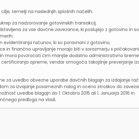
ilje, temelji na naslednjih splošnih načelih:
krep za nadzorovanje gotovinskih transakcij;
stavljena za vse davčne zavezance, ki poslujejo z gotovino in so
imerih;
n evidentiranja računov, ki so poravnani z gotovino;
e in finančno upravljanje morajo biti v sorazmerju s pričakovan
st in mora povzročati čim manjše dodatno administrativno breme
a certificiranja opreme, vendar omogoča takojšnje preverjanje iz
rebne za uvedbo obvezne uporabe davčnih blagajn za izdajanje ra
edom za izvajanje posameznih nalog in oceno stroškov do zavez
ožnost uvedbe blagajn do 1. Oktobra 2015 ali 1. Januarja 2016 in
ončnega predloga na vladi.