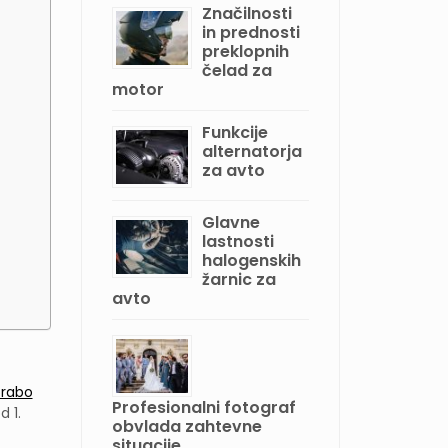
Značilnosti
in prednosti
preklopnih
čelad za
motor
Funkcije
alternatorja
za avto
Glavne
lastnosti
halogenskih
žarnic za
avto
rabo
Profesionalni fotograf
 1.
obvlada zahtevne
situacije