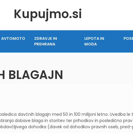
Kupujmo.si
AVTOMOTO
ZDRAVJE IN
LEPOTA IN
POS
PREHRANA
MODA
H BLAGAJN
sledica davčnih blagajn med 50 in 100 milijoni letno. Uvedba le 
tiranja dobave blaga in storitev ter prihodkov in posledično prav
obdavčljivega dohodka (davek od dohodkov pravnih oseb, pred-p