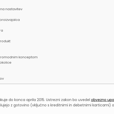
lna nastavitev
proizvajalca
ra
produkt
 staromodnim konceptom
 okolice
tov
kuje do konca aprila 2015. Ustrezni zakon bo uvedel
obvezno upo
jejo z gotovino (vključno s kreditnimi in debetnimi karticami) od