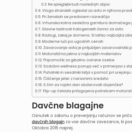
Ne spreglejte tudi naslednjih objav:
Vloga stranskih ogledal za avto in njihova pravi
Pri ženskah se predvsem razredčijo
Vrhunska kotna sedežna garnitura domačega 
Glavne lastnosti halogenskih žarnic za avto
Razlogi, zakaj je domena .SI lahko najboljša izbi
Moderne luči po ugodnih cenah
Zavarovanje avta je priljubljen zavarovalniški 
Motoristična jakna iz najboljših materialov
Pripomočki za gibalno ovirane osebe
Sodobni wellness ponuja več v primerjavi s
Puhalniki in sesalniki listja v pomoč pri urejanju
Čiščenje jeter z naravnimi sredstvi
S čim za rojstni dan obdarovati dojenčka?
Flip-up čelada prilagojena potrebam motoris
Davčne blagajne
Osnutek o zakonu o preverjanju računov se priča
davčnih blagajn
za vse davčne zavezance, ki poslu
Oktobra 2015 naprej.