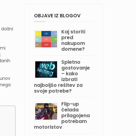
OBJAVE IZ BLOGOV
 dolžni
Kaj storiti
pred
nakupom
imi
domene?
;
danih
Spletno
gostovanje
– kako
čunov
izbrati
anega
najboljšo rešitev za
svoje potrebe?
Flip-up
čelada
prilagojena
potrebam
motoristov