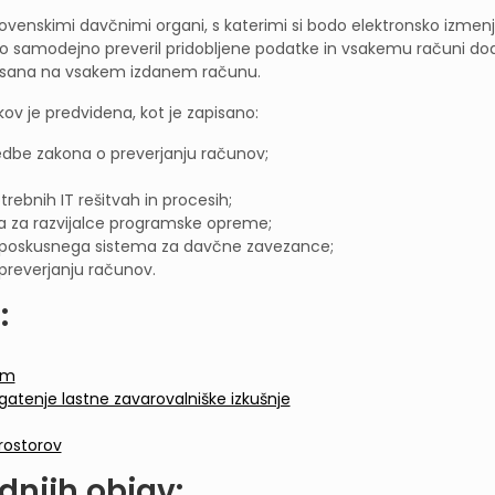
enskimi davčnimi organi, s katerimi si bodo elektronsko izmenj
o samodejno preveril pridobljene podatke in vsakemu računi dod
apisana na vsakem izdanem računu.
v je predvidena, kot je zapisano:
edbe zakona o preverjanju računov;
otrebnih IT rešitvah in procesih;
a za razvijalce programske opreme;
 poskusnega sistema za davčne zavezance;
 preverjanju računov.
:
em
atenje lastne zavarovalniške izkušnje
rostorov
dnjih objav: