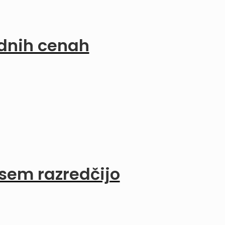
dnih cenah
vsem razredčijo