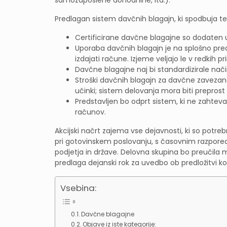
Predlagan sistem davčnih blagajn, ki spodbuja te c
Certificirane davčne blagajne so dodaten u
Uporaba davčnih blagajn je na splošno pred
izdajati račune. Izjeme veljajo le v redkih pr
Davčne blagajne naj bi standardizirale nači
Stroški davčnih blagajn za davčne zavezanc
učinki; sistem delovanja mora biti prepro
Predstavljen bo odprt sistem, ki ne zahtev
računov.
Akcijski načrt zajema vse dejavnosti, ki so pot
pri gotovinskem poslovanju, s časovnim razpor
podjetja in države. Delovna skupina bo preučila m
predlaga dejanski rok za uvedbo ob predložitvi k
Vsebina:
Davčne blagajne
Objave iz iste kategorije: