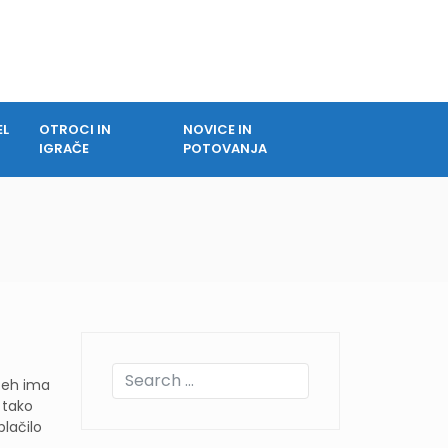
EL
OTROCI IN
NOVICE IN
IGRAČE
POTOVANJA
teh ima
 tako
lačilo