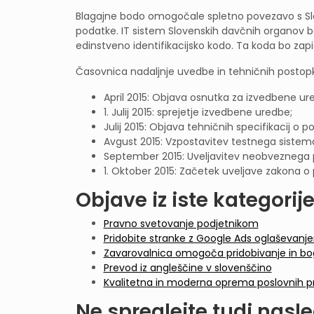
Blagajne bodo omogočale spletno povezavo s Slov
podatke. IT sistem Slovenskih davčnih organov b
edinstveno identifikacijsko kodo. Ta koda bo z
Časovnica nadaljnje uvedbe in tehničnih postopko
April 2015: Objava osnutka za izvedbene ur
1. Julij 2015: sprejetje izvedbene uredbe;
Julij 2015: Objava tehničnih specifikacij o p
Avgust 2015: Vzpostavitev testnega sistem
September 2015: Uveljavitev neobveznega
1. Oktober 2015: Začetek uveljave zakona o
Objave iz iste kategorije
Pravno svetovanje podjetnikom
Pridobite stranke z Google Ads oglaševanj
Zavarovalnica omogoča pridobivanje in bog
Prevod iz angleščine v slovenščino
Kvalitetna in moderna oprema poslovnih p
Ne spreglejte tudi nasle