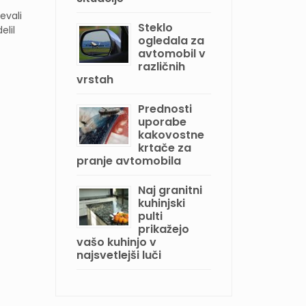
evali
Steklo
elil
ogledala za
avtomobil v
različnih
vrstah
Prednosti
uporabe
kakovostne
krtače za
pranje avtomobila
Naj granitni
kuhinjski
pulti
prikažejo
vašo kuhinjo v
najsvetlejši luči