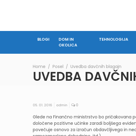
BLOGI
DOM IN
TEHNOLOGIJA
OKOLICA
Home
∕
Posel
∕
Uvedba davčnih blagajn
UVEDBA DAVČNI
0
05. 01. 2016
admin
Glede na Finančno ministrstvo bo pričakovana po
določene pozitivne učinke zaradi boljšega eviden
povečuje osnovo za izračun obdavčljivega in ne
samozaposlene dohodnine, itd.).