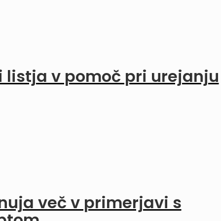
i listja v pomoč pri urejanju
uja več v primerjavi s
ptom