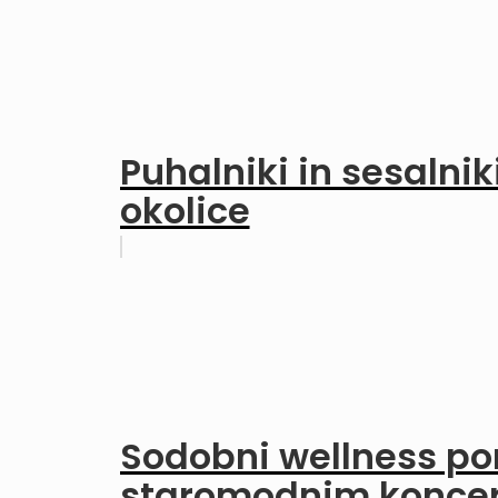
Puhalniki in sesalnik
okolice
Sodobni wellness pon
staromodnim konce