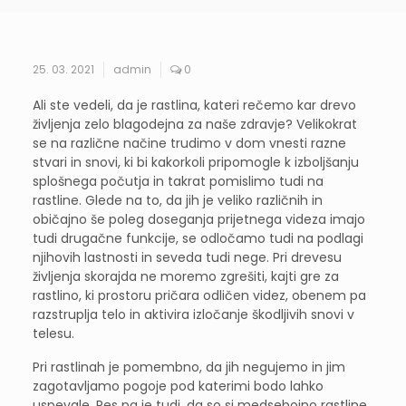
25. 03. 2021
admin
0
Ali ste vedeli, da je rastlina, kateri rečemo kar drevo
življenja zelo blagodejna za naše zdravje? Velikokrat
se na različne načine trudimo v dom vnesti razne
stvari in snovi, ki bi kakorkoli pripomogle k izboljšanju
splošnega počutja in takrat pomislimo tudi na
rastline. Glede na to, da jih je veliko različnih in
običajno še poleg doseganja prijetnega videza imajo
tudi drugačne funkcije, se odločamo tudi na podlagi
njihovih lastnosti in seveda tudi nege. Pri drevesu
življenja skorajda ne moremo zgrešiti, kajti gre za
rastlino, ki prostoru pričara odličen videz, obenem pa
razstruplja telo in aktivira izločanje škodljivih snovi v
telesu.
Pri rastlinah je pomembno, da jih negujemo in jim
zagotavljamo pogoje pod katerimi bodo lahko
uspevale. Res pa je tudi, da so si medsebojno rastline