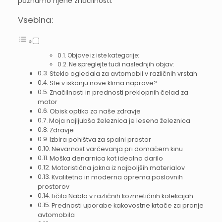
poznamo njene značilnosti.
Vsebina:
Objave iz iste kategorije:
Ne spreglejte tudi naslednjih objav:
Steklo ogledala za avtomobil v različnih vrstah
Ste v iskanju nove klima naprave?
Značilnosti in prednosti preklopnih čelad za
motor
Obisk optika za naše zdravje
Moja najljubša železnica je lesena železnica
Zdravje
Izbira pohištva za spalni prostor
Nevarnost varčevanja pri domačem kinu
Moška denarnica kot idealno darilo
Motoristična jakna iz najboljših materialov
Kvalitetna in moderna oprema poslovnih
prostorov
Ličila Nabla v različnih kozmetičnih kolekcijah
Prednosti uporabe kakovostne krtače za pranje
avtomobila