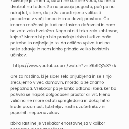
Zalivanje je zmerno, skromne količine vode, do nekje
dvakrat na teden. Se ne presaja pogosto, pač pa na
nekaj let, s tem, da jo že zaradi njene velikosti
posadimo v večji lonec in ima dovolj prostora. Če
imamo možnost jo tudi nastavimo deževnici in nam
bo zato zelo hvaležna. Nega ni niti tako zelo zahtevna,
kajne? Morda bi pa bila pravšnja izbira tudi za naše
potrebe. In najbolje je to, da odlično vpliva tudi na
naše zdravje in nam lahko prinaša veliko koristnih
učinkov.
https://www.youtube.com/watch?v=tGb9QZs8YzA
Gre za rastlino, ki je sicer zelo priljubljena in se z njo
srečujemo v več domovih, morda jo že znamo
prepoznati. Vsekakor pa je lahko odlična izbira, ker bo
poživila še najbolj dolgočasen prostor ali vrt. Njena
veličina ne more ostati spregledana in dokaj hitro
krade pozornost, ljubiteljev rastlin, začetnikov in
popolnih nepoznavalcev.
Izbira rastline je vsekakor enostavnejša v kolikor