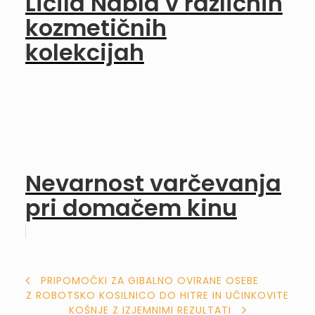
Ličila Nabla v različnih
kozmetičnih
kolekcijah
Nevarnost varčevanja
pri domačem kinu
NAVIGACIJA
PRIPOMOČKI ZA GIBALNO OVIRANE OSEBE
Z ROBOTSKO KOSILNICO DO HITRE IN UČINKOVITE
PRISPEVKA
KOŠNJE Z IZJEMNIMI REZULTATI