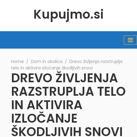
Kupujmo.si
Home
∕
Dom in okolica
∕
Drevo življenja razstruplja
telo in aktivira izločanje škodljivih snovi
DREVO ŽIVLJENJA
RAZSTRUPLJA TELO
IN AKTIVIRA
IZLOČANJE
ŠKODLJIVIH SNOVI