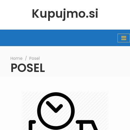
Kupujmo.si
Home
∕
Posel
POSEL